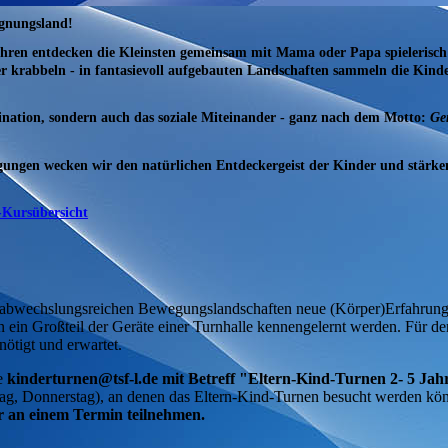
egnungsland!
ahren entdecken die Kleinsten gemeinsam mit Mama oder Papa spielerisch
er krabbeln - in fantasievoll aufgebauten Landschaften sammeln die Kinde
nation, sondern auch das soziale Miteinander - ganz nach dem Motto:
Ge
gungen wecken wir den natürlichen Entdeckergeist der Kinder und stärke
-Kursübersicht
 in abwechslungsreichen Bewegungslandschaften neue (Körper)Erfahrun
nn ein Großteil der Geräte einer Turnhalle kennengelernt werden. Für d
nötigt und erwartet.
se
kinderturnen@tsf-l.de mit Betreff "Eltern-Kind-Turnen 2- 5 Ja
tag, Donnerstag), an denen das Eltern-Kind-Turnen besucht werden kön
 an einem Termin teilnehmen.