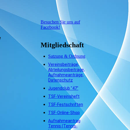
Besuchen Sie uns auf
Facebook!
!
Mitgliedschaft
Satzung & Ordnung
Vereinsbeiträge,
Abteilungsbeiträge,
Aufnahmeanträge,
Datenschutz
Jugendclub "47"
TSF-Vereinsheft
TSF-Festschriften
TSF-Online-Shop
Aufnahmeantrag
Tennis (Tennis-