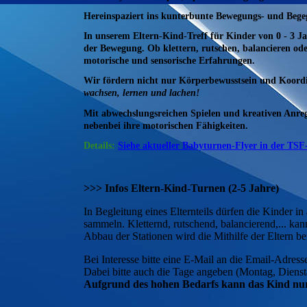
Hereinspaziert ins kunterbunte Bewegungs- und Beg
In unserem Eltern-Kind-Treff für Kinder von 0 - 3 J
der Bewegung.
Ob klettern, rutschen, balancieren od
motorische und sensorische Erfahrungen.
Wir fördern nicht nur Körperbewusstsein und Koordi
wachsen, lernen und lachen!
Mit abwechslungsreichen Spielen und kreativen Anre
nebenbei ihre motorischen Fähigkeiten.
Details:
Siehe aktueller Babyturnen-Flyer in der TSF
>>> Infos Eltern-Kind-Turnen (2-5 Jahre)
In Begleitung eines Elternteils dürfen die Kinder
sammeln. Kletternd, rutschend, balancierend,... ka
Abbau der Stationen wird die Mithilfe der Eltern be
Bei Interesse bitte eine E-Mail an die Email-Adres
Dabei bitte auch die Tage angeben (Montag, Diens
Aufgrund des hohen Bedarfs kann das Kind nur