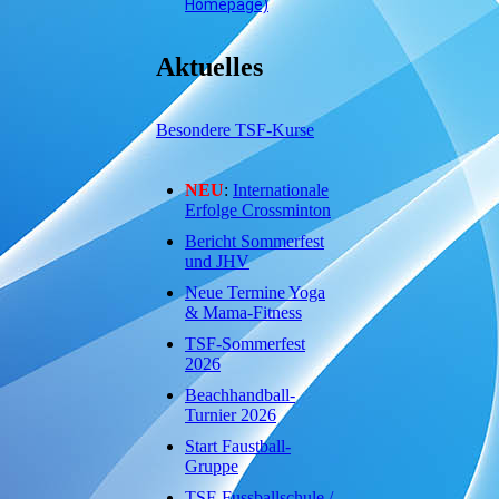
Homepage)
Aktuelles
Besondere TSF-Kurse
NEU
:
Internationale
Erfolge Crossminton
Bericht Sommerfest
und JHV
Neue Termine Yoga
& Mama-Fitness
TSF-Sommerfest
2026
Beachhandball-
Turnier 2026
Start Faustball-
Gruppe
TSF-Fussballschule /