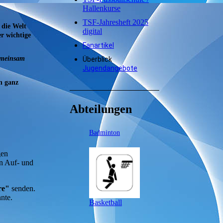
Hallenkurse
TSF-Jahresheft 2025
 die Welt
digital
r wichtige
Fanartikel
meinsam
Überblick
Jugendangebote
n ganz
Abteilungen
Badminton
gen
en Auf- und
hre"
senden.
nte.
Basketball