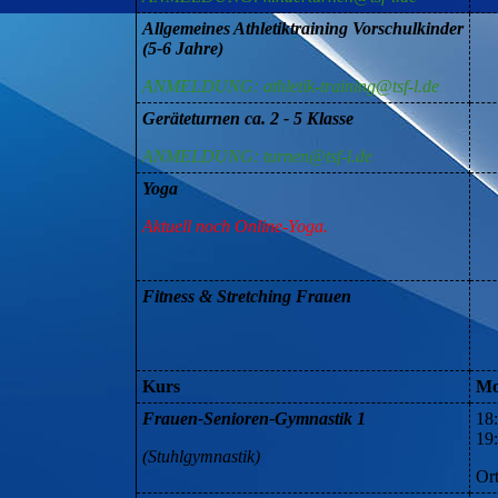
Allgemeines Athletiktraining Vorschulkinder
(5-6 Jahre)
ANMELDUNG: athletik-training@tsf-l.de
Geräteturnen ca. 2 - 5 Klasse
ANMELDUNG: turnen@tsf-l.de
Yoga
Aktuell noch Online-Yoga.
Fitness & Stretching Frauen
Kurs
Mo
Frauen-Senioren-Gymnastik 1
18
19
(Stuhlgymnastik)
Or