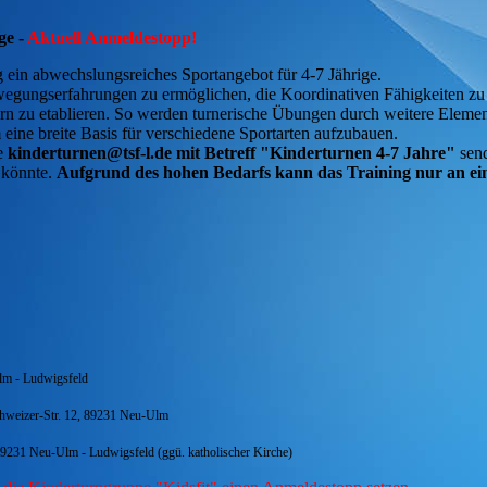
ge -
Aktuell Anmeldestopp!
 ein abwechslungsreiches Sportangebot für 4-7 Jährige.
Bewegungserfahrungen zu ermöglichen, die Koordinativen Fähigkeiten zu
ern zu etablieren. So werden turnerische Übungen durch weitere Eleme
m eine breite Basis für verschiedene Sportarten aufzubauen.
se
kinderturnen@tsf-l.de mit Betreff "Kinderturnen 4-7 Jahre"
sen
 könnte.
Aufgrund des hohen Bedarfs kann das Training nur an ei
lm - Ludwigsfeld
chweizer-Str. 12, 89231 Neu-Ulm
89231 Neu-Ulm - Ludwigsfeld (ggü. katholischer Kirche)