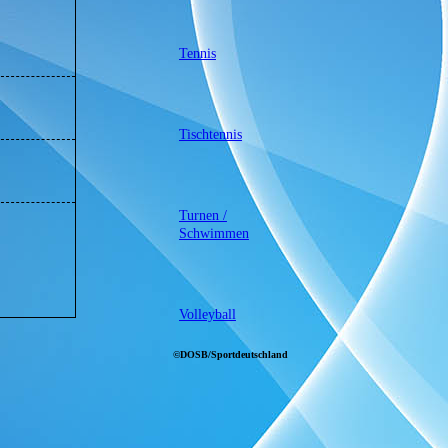
Tennis
Tischtennis
Turnen /
Schwimmen
Volleyball
©DOSB/Sportdeutschland