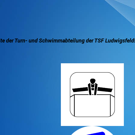
ite der Turn- und Schwimmabteilung der TSF Ludwigsfeld