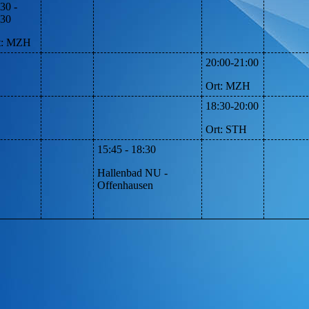
30 -
:30
t:
MZH
20:00-21:00
Ort:
MZH
18:30-20:00
Ort:
STH
15:45 - 18:30
Hallenbad NU -
Offenhausen