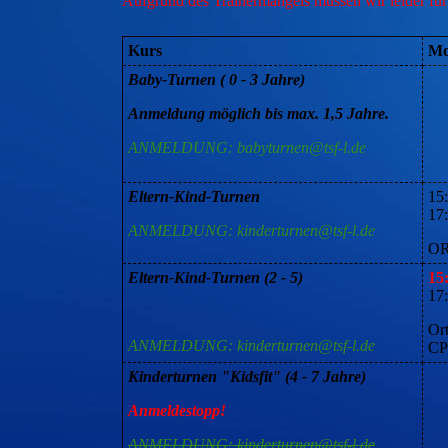
Aufgrund des Trainermangels müssen wir leider für
Kurs
Mo
Baby-Turnen ( 0 - 3 Jahre)
Anmeldung möglich bis max. 1,5 Jahre.
ANMELDUNG: babyturnen@tsf-l.de
Eltern-Kind-Turnen
15:
17
ANMELDUNG: kinderturnen@tsf-l.de
OR
Eltern-Kind-Turnen (2 - 5)
15
17
Or
ANMELDUNG: kinderturnen@tsf-l.de
C
Kinderturnen "Kidsfit" (4 - 7 Jahre)
Anmeldestopp!
ANMELDUNG: kinderturnen@tsf-l.de