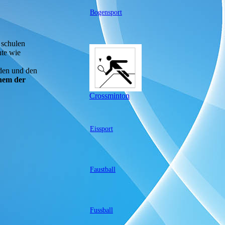
Bogensport
 schulen
nte wie
den und den
nem der
Crossminton
Eissport
Faustball
Fussball