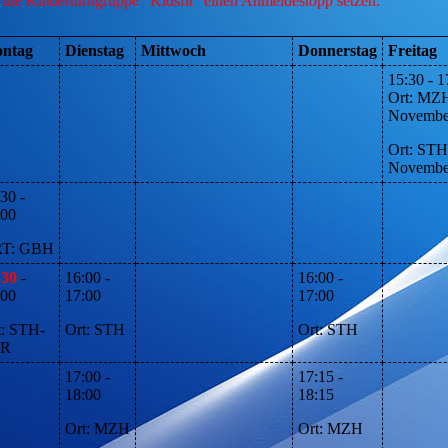
 die Kinderturngruppe "Kidsfit" einen Anmeldestopp setzen.
ntag
Dienstag
Mittwoch
Donnerstag
Freitag
15:30 - 1
Ort: MZ
November
Ort: STH
Novembe
30 -
:00
T: GBH
:30
-
16:00 -
16:00 -
:00
17:00
17:00
t: STH-
Ort: STH
Ort: STH
PR
17:00 -
17:15 -
18:00
18:15
Ort: MZH
Ort: MZH