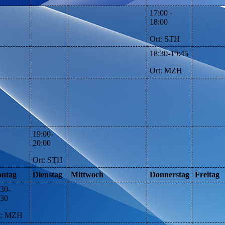
17:00 -
18:00
Ort: STH
18:30-19:45
Ort: MZH
19:00-
20:00
Ort:
STH
ntag
Dienstag
Mittwoch
Donnerstag
Freitag
:30-
:30
t:
MZH