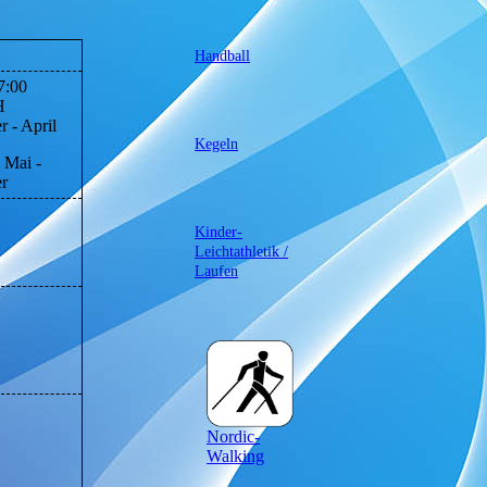
Handball
7:00
H
 - April
Kegeln
 Mai -
r
Kinder-
Leichtathletik /
Laufen
Nordic-
Walking