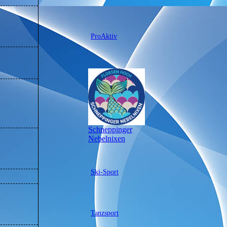
ProAktiv
Schneppinger
Nebelnixen
Ski-Sport
Tanzsport