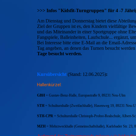
>>> Infos "Kidsfit-Turngruppen" für 4 -7 Jähri
Am Dienstag und Donnerstag bietet diese Abteilung
Ziel der Gruppen ist es, den Kindern vielfältige 
und das Miteinander in einer Sportgruppe ohne Elt
Fangspiele, Balleinheiten, Laufschule... ergänzt, u
Bei Interesse bitte eine E-Mail an die Email-Adres
Tag angeben, an denen das Turnen besucht werden
Tage besucht werden.
Kursübersicht
(Stand: 12.06.2025)
:
Hallenkürzel:
GBH
= Gustav-Benz-Halle, Europastraße 9, 89231 Neu-Ulm
STH
= Schulturnhalle (Zweifachhalle), Hasenweg 19, 89231 Neu-U
STH-CPR
= Schulturnhalle Christoph-Probst-Realschule, Albert-S
MZH
= Mehrzweckhalle (Gemeinschaftshalle), Karlsbader Str. 23, 