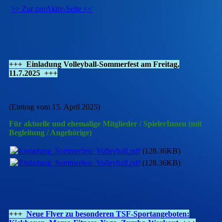
>> Zur proAktiv-Seite <<
+++ Einladung Volleyball-Sommerfest am Freitag,
11.7.2025 +++
(Eintrag vom 15. April 2025)
Für aktuelle und ehemalige Mitglieder / SpielerInnen (mit
Begleitung / Angehörige)
Einladung_Sommerfest_Volleyball.pdf
(128.36KB)
Einladung_Sommerfest_Volleyball.pdf
(128.36KB)
+++
Neue Flyer zu besonderen TSF-Sportangeboten: