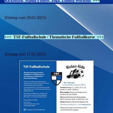
Kickboxen, Mama-Fitness, Yoga, Zumba-Workout
+++
(Eintrag vom 29.03.2025)
+++ TSF-Fußballschule / Thematische Fußballkurse +++
(Eintrag vom 17.02.2025)