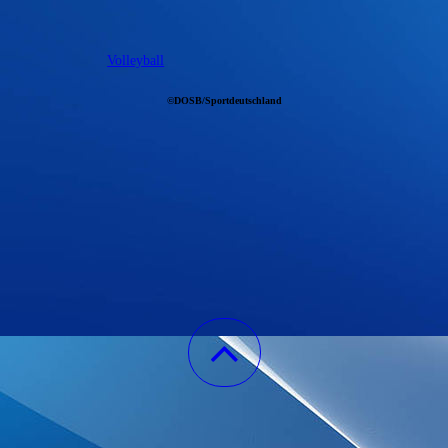
Volleyball
©DOSB/Sportdeutschland