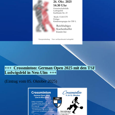
+++ Crossminton: German Open 2025 mit den TSF
Ludwigsfeld in Neu-Ulm +++
(Eintrag vom 05. Oktober 2025)