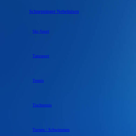
Schneppinger Nebelnixen
Ski-Sport
Tanzsport
Tennis
Tischtennis
Turnen / Schwimmen