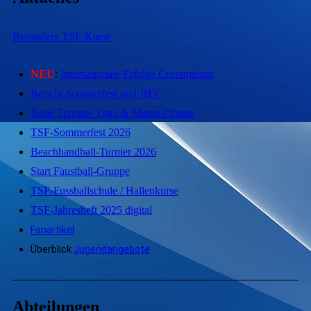
Besondere TSF-Kurse
NEU
:
Internationale Erfolge Crossminton
Bericht Sommerfest und JHV
Neue Termine Yoga & Mama-Fitness
TSF-Sommerfest 2026
Beachhandball-Turnier 2026
Start Faustball-Gruppe
TSF-Fussballschule / Hallenkurse
TSF-Jahresheft 2025 digital
Fanartikel
Überblick
Jugendangebote
Abteilungen